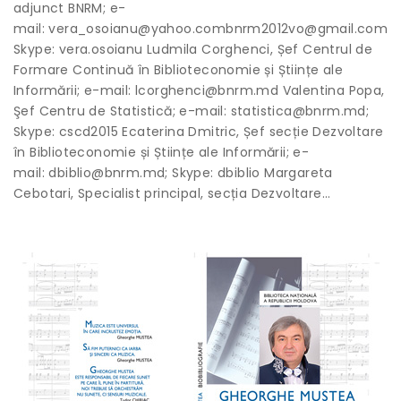
adjunct BNRM; e-
mail: vera_osoianu@yahoo.combnrm2012vo@gmail.com
Skype: vera.osoianu Ludmila Corghenci, Șef Centrul de
Formare Continuă în Biblioteconomie și Științe ale
Informării; e-mail: lcorghenci@bnrm.md Valentina Popa,
Şef Centru de Statistică; e-mail: statistica@bnrm.md;
Skype: cscd2015 Ecaterina Dmitric, Șef secție Dezvoltare
în Biblioteconomie și Științe ale Informării; e-
mail: dbiblio@bnrm.md; Skype: dbiblio Margareta
Cebotari, Specialist principal, secția Dezvoltare…