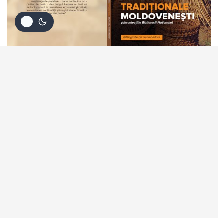
UNCATEGORIZED
Meşteşuguri populare tradiţionale
moldoveneşti
Meşteşuguri populare tradiţionale moldoveneşti
UNCATEGORIZED
În atenția directorilor Bibliotecilor publice
raionale, municipale, orășenești
responsabililor de activitatea
metodologică