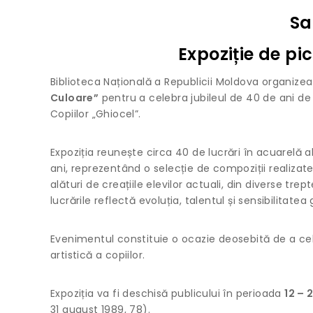
Sa
Expoziție de pi
Biblioteca Națională a Republicii Moldova organizea
Culoare”
pentru a celebra jubileul de 40 de ani de 
Copiilor „Ghiocel”.
Expoziția reunește circa 40 de lucrări în acuarelă ale
ani, reprezentând o selecție de compoziții realizate 
alături de creațiile elevilor actuali, din diverse tre
lucrările reflectă evoluția, talentul și sensibilitatea 
Evenimentul constituie o ocazie deosebită de a celeb
artistică a copiilor.
Expoziția va fi deschisă publicului în perioada
12 – 
31 august 1989, 78).