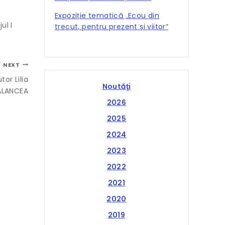
Expoziție tematică „Ecou din
jul I
trecut, pentru prezent și viitor”
NEXT
or Lilia
Noutăţi
ALANCEA
2026
2025
2024
2023
2022
2021
2020
2019