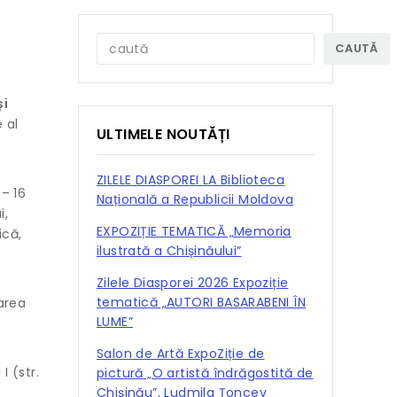
CAUTĂ
și
 al
ULTIMELE NOUTĂȚI
ZILELE DIASPOREI LA Biblioteca
 – 16
Națională a Republicii Moldova
i,
EXPOZIȚIE TEMATICĂ „Memoria
ică,
ilustrată a Chișinăului”
Zilele Diasporei 2026 Expoziție
tematică „AUTORI BASARABENI ÎN
tarea
LUME”
Salon de Artă ExpoZiție de
 I (str.
pictură „O artistă îndrăgostită de
Chișinău”, Ludmila Țoncev