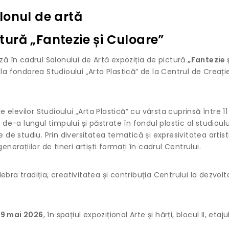
lonul de artă
ctură „Fantezie și Culoare”
ză în cadrul Salonului de Artă expoziția de pictură
„Fantezie 
la fondarea Studioului „Arta Plastică” de la Centrul de Creație
 elevilor Studioului „Arta Plastică” cu vârsta cuprinsă între 11
de-a lungul timpului și păstrate în fondul plastic al studioulu
pte de studiu. Prin diversitatea tematică și expresivitatea artist
generațiilor de tineri artiști formați în cadrul Centrului.
ra tradiția, creativitatea și contribuția Centrului la dezvol
29 mai 2026
, în spațiul expozițional Arte și hărți, blocul II, etajul