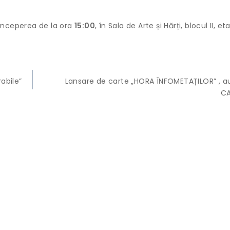
 începerea de la ora
15:00
, în Sala de Arte și Hărți, blocul II, eta
rabile”
Lansare de carte „HORA ÎNFOMETAȚILOR” , aut
C