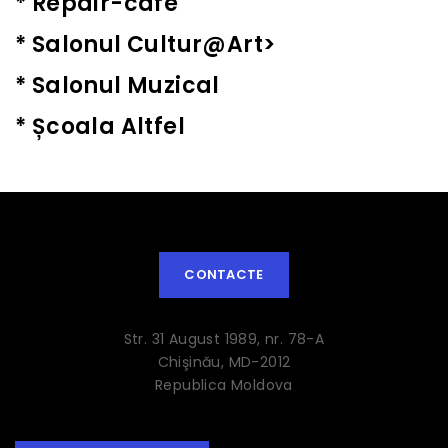
*
Repair-café
*
Salonul Cultur@Art>
*
Salonul Muzical
*
Școala Altfel
CONTACTE
Str. 31 August 1989, nr. 78-A
Chişinău, MD-2012
Republica Moldova