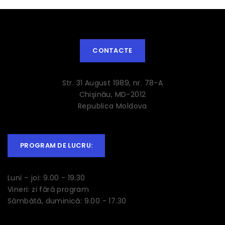
CONTACTE
Str. 31 August 1989, nr. 78-A
Chişinău, MD-2012
Republica Moldova
PROGRAM DE LUCRU:
Luni – joi: 9.00 - 19.30
Vineri: zi fără program
Sâmbătă, duminică: 9.00 - 17.30