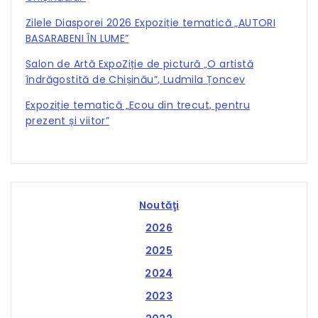
Zilele Diasporei 2026 Expoziție tematică „AUTORI
BASARABENI ÎN LUME”
Salon de Artă ExpoZiție de pictură „O artistă
îndrăgostită de Chișinău”, Ludmila Țoncev
Expoziție tematică „Ecou din trecut, pentru
prezent și viitor”
Noutăţi
2026
2025
2024
2023