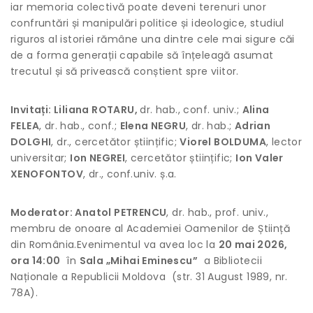
iar memoria colectivă poate deveni terenuri unor
confruntări și manipulări politice și ideologice, studiul
riguros al istoriei rămâne una dintre cele mai sigure căi
de a forma generații capabile să înțeleagă asumat
trecutul și să privească conștient spre viitor.
Invitați: Liliana ROTARU,
dr. hab., conf. univ.;
Alina
FELEA
, dr. hab., conf.;
Elena NEGRU
, dr. hab.;
Adrian
DOLGHI
, dr., cercetător științific;
Viorel BOLDUMA
, lector
universitar;
Ion NEGREI
, cercetător științific;
Ion Valer
XENOFONTOV
, dr., conf.univ. ș.a.
Moderator: Anatol PETRENCU
, dr. hab., prof. univ.,
membru de onoare al Academiei Oamenilor de Știință
din România.Evenimentul va avea loc la
20 mai 2026,
ora 14:00
în
Sala „Mihai Eminescu”
a Bibliotecii
Naționale a Republicii Moldova (str. 31 August 1989, nr.
78A).