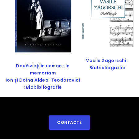
Vasile Zagorschi :
Două vieţi în unison : In
Biobibliografie
memoriam
Ion şi Doina Aldea-Teodorovici
: Biobibliografie
CONTACTE