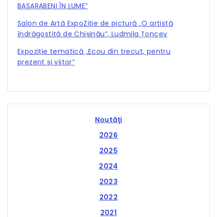
BASARABENI ÎN LUME”
Salon de Artă ExpoZiție de pictură „O artistă
îndrăgostită de Chișinău”, Ludmila Țoncev
Expoziție tematică „Ecou din trecut, pentru
prezent și viitor”
Noutăţi
2026
2025
2024
2023
2022
2021