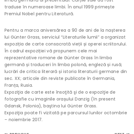
traduse în numeroase limbi. În anul 1999 primește
Premiul Nobel pentru Literatură.
Pentru a marca aniversărea a 90 de ani de la nașterea
lui Günter Grass, serviciul “Literaturile lumii” a organizat
expoziția de carte consacrată vieții și operei scriitorului.
În cadrul expoziției vă propunem cele mai
reprezentative romane de Günter Grass în limba
germană și traduceri în limba polonă, engleză și rusă;
lucrări de critica literară și istoria literaturii germane din
sec. XX; articole din reviste publicate în Germania,
Franța, Rusia.
Expoziţia de carte este însoţită şi de o expoziţie de
fotografie cu imaginile orașului Danzig (în present
Gdansk, Polonia), baştina lui Günter Grass.
Expoziţia poate fi vizitată pe parcursul lunilor octombrie
– noiembrie 2017.
PREVIOUS
NEXT