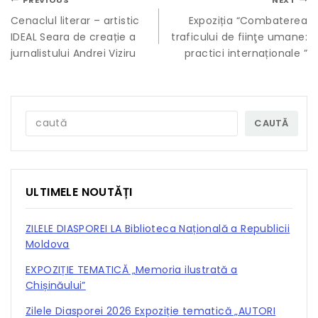
Cenaclul literar – artistic
Expoziția “Combaterea
IDEAL Seara de creație a
traficului de fiinţe umane:
jurnalistului Andrei Viziru
practici internaționale ”
CAUTĂ
ULTIMELE NOUTĂȚI
ZILELE DIASPOREI LA Biblioteca Națională a Republicii
Moldova
EXPOZIȚIE TEMATICĂ „Memoria ilustrată a
Chișinăului”
Zilele Diasporei 2026 Expoziție tematică „AUTORI