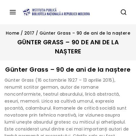
Home
/
2017
/
Günter Grass – 90 de ani de la naștere
GÜNTER GRASS – 90 DE ANI DE LA
NAȘTERE
Günter Grass – 90 de ani de la naștere
Günter Grass (16 octombrie 1927 – 13 aprilie 2015),
renumit scriitor german, autor de romane
nonconformiste, teatrul absurdului, lirică abstractă,
eseuri, memorii. Lirica sa cultivă umorul, expresia
șocantă, calamburul. Romanele de critică socială sunt
novatoare prin tehnica narativă, iar viziunea asupra
lumii unește absurdul grotesc cu miticul și arhetipalul.
Este considerat unul dintre cei mai importanți autori de
limbă germană ai prezentului. Cărțile sale au fost