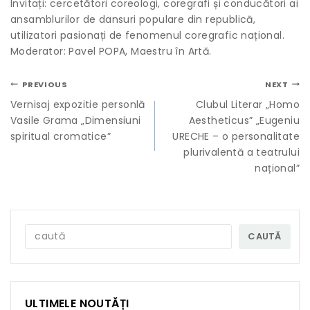
Invitați: cercetători coreologi, coregrafi și conducători ai
ansamblurilor de dansuri populare din republică,
utilizatori pasionați de fenomenul coregrafic național.
Moderator: Pavel POPA, Maestru în Artă.
PREVIOUS
NEXT
Vernisaj expozitie personlă
Clubul Literar „Homo
Vasile Grama „Dimensiuni
Aestheticus” „Eugeniu
spiritual cromatice”
URECHE – o personalitate
plurivalentă a teatrului
național”
CAUTĂ
ULTIMELE NOUTĂȚI