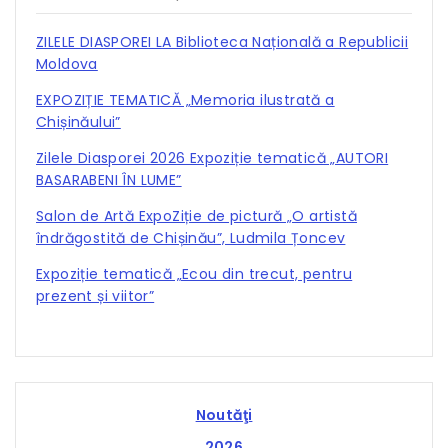
ZILELE DIASPOREI LA Biblioteca Națională a Republicii
Moldova
EXPOZIȚIE TEMATICĂ „Memoria ilustrată a
Chișinăului”
Zilele Diasporei 2026 Expoziție tematică „AUTORI
BASARABENI ÎN LUME”
Salon de Artă ExpoZiție de pictură „O artistă
îndrăgostită de Chișinău”, Ludmila Țoncev
Expoziție tematică „Ecou din trecut, pentru
prezent și viitor”
Noutăţi
2026