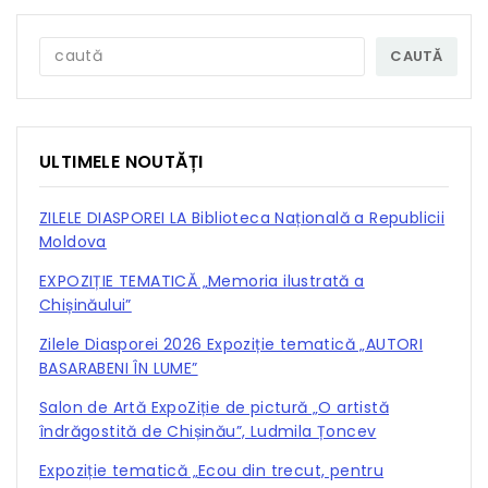
CAUTĂ
ULTIMELE NOUTĂȚI
ZILELE DIASPOREI LA Biblioteca Națională a Republicii
Moldova
EXPOZIȚIE TEMATICĂ „Memoria ilustrată a
Chișinăului”
Zilele Diasporei 2026 Expoziție tematică „AUTORI
BASARABENI ÎN LUME”
Salon de Artă ExpoZiție de pictură „O artistă
îndrăgostită de Chișinău”, Ludmila Țoncev
Expoziție tematică „Ecou din trecut, pentru