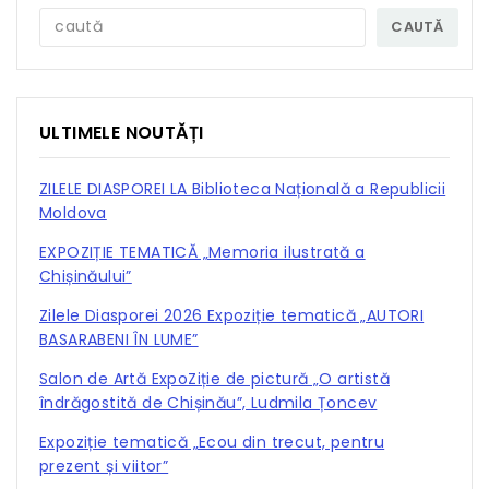
CAUTĂ
ULTIMELE NOUTĂȚI
ZILELE DIASPOREI LA Biblioteca Națională a Republicii
Moldova
EXPOZIȚIE TEMATICĂ „Memoria ilustrată a
Chișinăului”
Zilele Diasporei 2026 Expoziție tematică „AUTORI
BASARABENI ÎN LUME”
Salon de Artă ExpoZiție de pictură „O artistă
îndrăgostită de Chișinău”, Ludmila Țoncev
Expoziție tematică „Ecou din trecut, pentru
prezent și viitor”