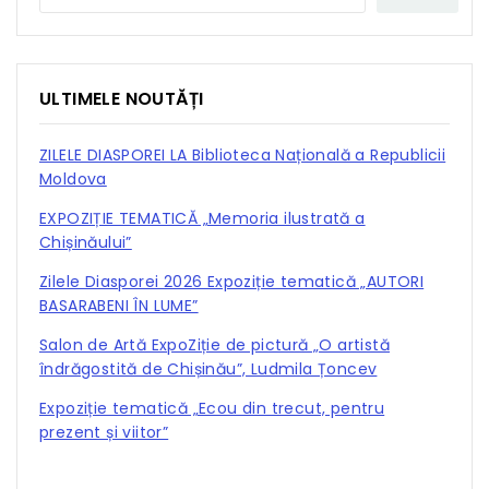
ULTIMELE NOUTĂȚI
ZILELE DIASPOREI LA Biblioteca Națională a Republicii
Moldova
EXPOZIȚIE TEMATICĂ „Memoria ilustrată a
Chișinăului”
Zilele Diasporei 2026 Expoziție tematică „AUTORI
BASARABENI ÎN LUME”
Salon de Artă ExpoZiție de pictură „O artistă
îndrăgostită de Chișinău”, Ludmila Țoncev
Expoziție tematică „Ecou din trecut, pentru
prezent și viitor”