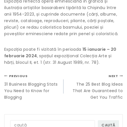
Expoziția reflectă opera eminesciană în grafica și
ilustrația artiștilor basarabeni tipărită la Chișinău între
anii 1954-2023, și cuprinde documente (cărți, albume,
reviste, cataloage, reproduceri, pliante, cărți poștale,
plicuri) ce redau coloristica basmului, poeziei și
poveștilor eminesciene redate prin penel și coloristică.
Expoziția poate fi vizitată în perioada
15 ianuarie – 20
februarie 2024
, spațiul expozițional Colecția Arte și
hărți, blocul II, et. 1 (str. 31 August 1989, nr. 78).
PREVIOUS
NEXT
31 Business Blogging Stats
The 25 Best Blog Ideas
You Need to Know for
That Are Guaranteed to
Blogging
Get You Traffic
CAUTĂ