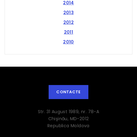
2014
2013
2012
2011
2010
CONTACTE
Str. 31 August 1989, nr. 78-A
Chişinău, MD-2012
Republica Moldova