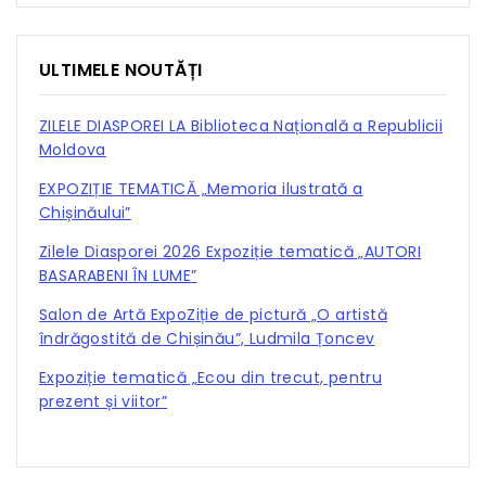
ULTIMELE NOUTĂȚI
ZILELE DIASPOREI LA Biblioteca Națională a Republicii
Moldova
EXPOZIȚIE TEMATICĂ „Memoria ilustrată a
Chișinăului”
Zilele Diasporei 2026 Expoziție tematică „AUTORI
BASARABENI ÎN LUME”
Salon de Artă ExpoZiție de pictură „O artistă
îndrăgostită de Chișinău”, Ludmila Țoncev
Expoziție tematică „Ecou din trecut, pentru
prezent și viitor”