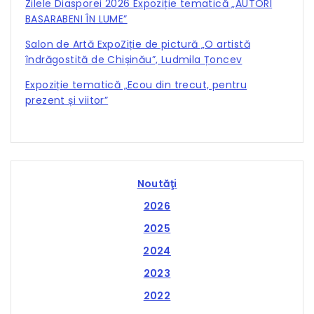
Zilele Diasporei 2026 Expoziție tematică „AUTORI
BASARABENI ÎN LUME”
Salon de Artă ExpoZiție de pictură „O artistă
îndrăgostită de Chișinău”, Ludmila Țoncev
Expoziție tematică „Ecou din trecut, pentru
prezent și viitor”
Noutăţi
2026
2025
2024
2023
2022