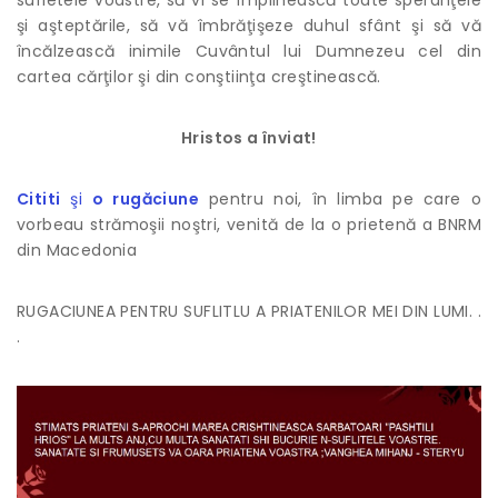
sufletele voastre, să vi se împlinească toate speranţele
şi aşteptările, să vă îmbrăţişeze duhul sfânt şi să vă
încălzească inimile Cuvântul lui Dumnezeu cel din
cartea cărţilor şi din conştiinţa creştinească.
Hristos a înviat!
Cititi
şi
o rugăciune
pentru noi, în limba pe care o
vorbeau strămoşii noştri, venită de la o prietenă a BNRM
din Macedonia
RUGACIUNEA PENTRU SUFLITLU A PRIATENILOR MEI DIN LUMI. .
.