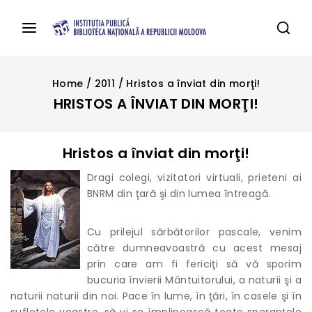
Home
/
2011
/
Hristos a înviat din morţi!
HRISTOS A ÎNVIAT DIN MORŢI!
Hristos a înviat din morţi!
Dragi colegi, vizitatori virtuali, prieteni ai
BNRM din ţară şi din lumea întreagă.
Cu prilejul sărbătorilor pascale, venim
către dumneavoastră cu acest mesaj
prin care am fi fericiţi să vă sporim
bucuria învierii Mântuitorului, a naturii şi a
naturii naturii din noi. Pace în lume, în ţări, în casele şi în