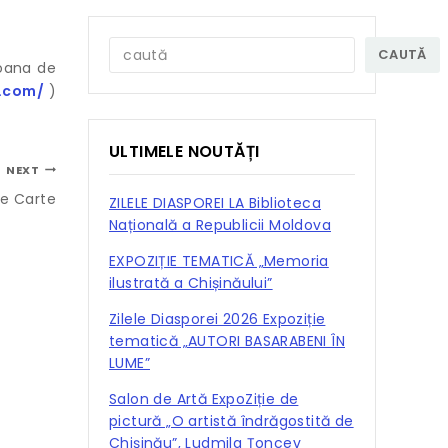
CAUTĂ
loana de
.com/
)
ULTIMELE NOUTĂȚI
NEXT
de Carte
ZILELE DIASPOREI LA Biblioteca
Națională a Republicii Moldova
EXPOZIȚIE TEMATICĂ „Memoria
ilustrată a Chișinăului”
Zilele Diasporei 2026 Expoziție
tematică „AUTORI BASARABENI ÎN
LUME”
Salon de Artă ExpoZiție de
pictură „O artistă îndrăgostită de
Chișinău”, Ludmila Țoncev