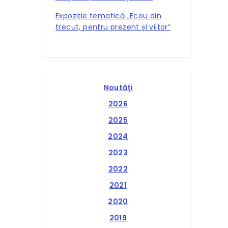
Expoziție tematică „Ecou din
trecut, pentru prezent și viitor”
Noutăţi
2026
2025
2024
2023
2022
2021
2020
2019