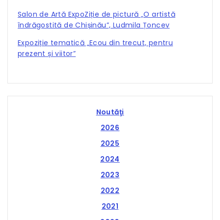
Salon de Artă ExpoZiție de pictură „O artistă
îndrăgostită de Chișinău”, Ludmila Țoncev
Expoziție tematică „Ecou din trecut, pentru
prezent și viitor”
Noutăţi
2026
2025
2024
2023
2022
2021