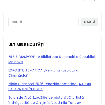
CAUTĂ
ULTIMELE NOUTĂȚI
ZILELE DIASPOREI LA Biblioteca Națională a Republicii
Moldova
EXPOZIȚIE TEMATICĂ „Memoria ilustrată a
Chișinăului”
Zilele Diasporei 2026 Expoziție tematică „AUTORI
BASARABENI ÎN LUME”
Salon de Artă ExpoZiție de pictură „O artistă
îndrăgostită de Chișinău”, Ludmila Țoncev