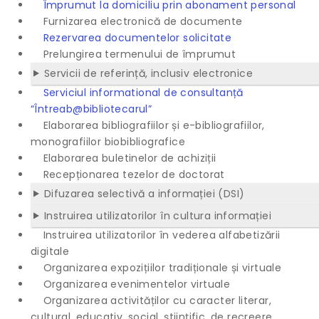
Împrumut la domiciliu prin abonament personal
Furnizarea electronică de documente
Rezervarea documentelor solicitate
Prelungirea termenului de împrumut
Servicii de referință, inclusiv electronice
Serviciul informational de consultanță
“Întreab@bibliotecarul”
Elaborarea bibliografiilor și e-bibliografiilor,
monografiilor biobibliografice
Elaborarea buletinelor de achiziții
Recepționarea tezelor de doctorat
Difuzarea selectivă a informației (DSI)
Instruirea utilizatorilor în cultura informației
Instruirea utilizatorilor în vederea alfabetizării
digitale
Organizarea expozițiilor tradiționale și virtuale
Organizarea evenimentelor virtuale
Organizarea activităților cu caracter literar,
cultural, educativ, social, științific, de recreere